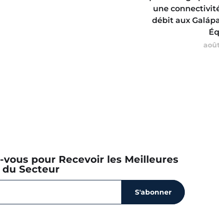
une connectivit
débit aux Galáp
Éq
août
z-vous pour Recevoir les Meilleures
 du Secteur
S'abonner