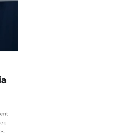
ia
ient
 de
es