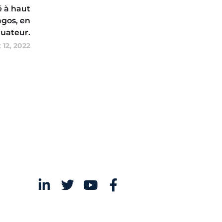
é à haut
agos, en
uateur.
 12, 2022