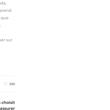
ada,
mprend
i que
.
ser sur
390
choisit
assurer