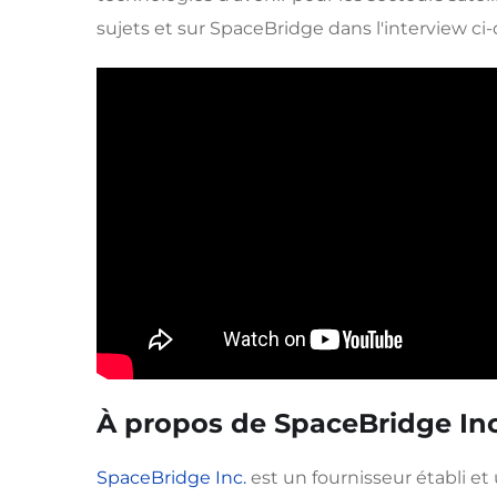
sujets et sur SpaceBridge dans l'interview ci
À propos de SpaceBridge Inc
SpaceBridge Inc.
est un fournisseur établi e