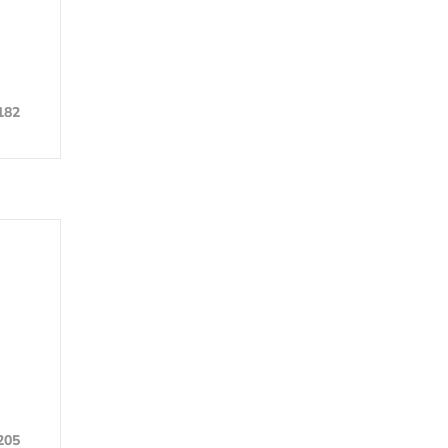
182
205