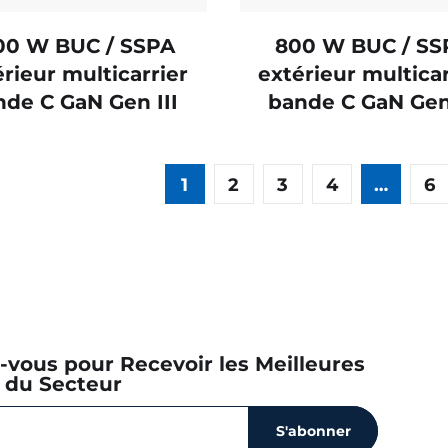
00 W BUC / SSPA
800 W BUC / SS
rieur multicarrier
extérieur multicar
nde C GaN Gen III
bande C GaN Gen 
1
2
3
4
…
6
z-vous pour Recevoir les Meilleures
 du Secteur
S'abonner