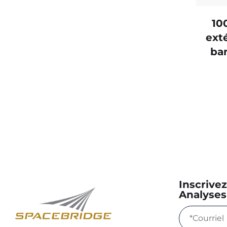
10
exté
ba
Inscrive
Analyses