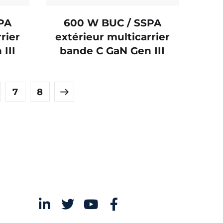
PA
600 W BUC / SSPA
rier
extérieur multicarrier
III
bande C GaN Gen III
7
8