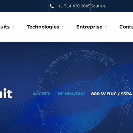
+1 514 420 0045
Soutien
uits
Technologies
Entreprise
Cont
it
ACCUEIL
RF HPA/BUC
800 W BUC / SSPA