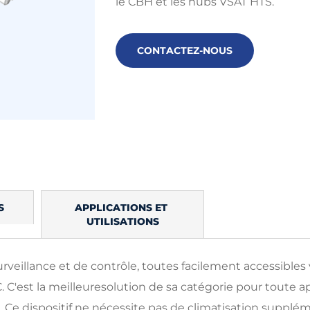
le CBH et les hubs VSAT HTS.
CONTACTEZ-NOUS
S
APPLICATIONS ET 
UTILISATIONS
rveillance et de contrôle,
toutes facilement accessibles v
C.
C'est
la meilleure
solution de sa catégorie pour toute a
. Ce dispositif
ne nécessite pas
de climatisation suppléme