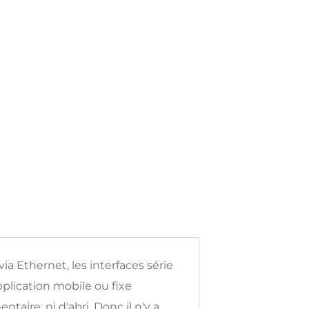
ia Ethernet, les interfaces série
pplication mobile ou fixe
ntaire, ni d'abri.
Donc
il
n'y a