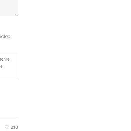
cles,
crire,
e,
210