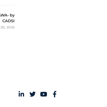
WA- by
CADSI
l 29, 2025