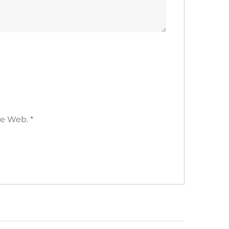
ite Web.
*