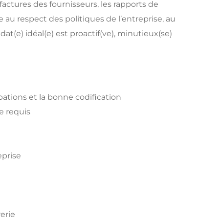
actures des fournisseurs, les rapports de
 au respect des politiques de l’entreprise, au
at(e) idéal(e) est proactif(ve), minutieux(se)
bations et la bonne codification
e requis
eprise
erie