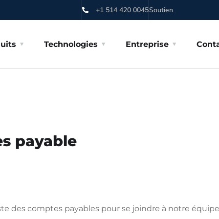
+1 514 420 0045
Soutien
uits
Technologies
Entreprise
Cont
es payable
ste des comptes payables pour se joindre à notre équip