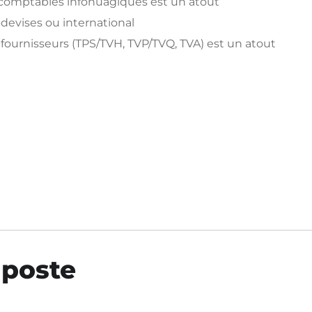
comptables infonuagiques est un atout
evises ou international
fournisseurs (TPS/TVH, TVP/TVQ, TVA) est un atout
 poste