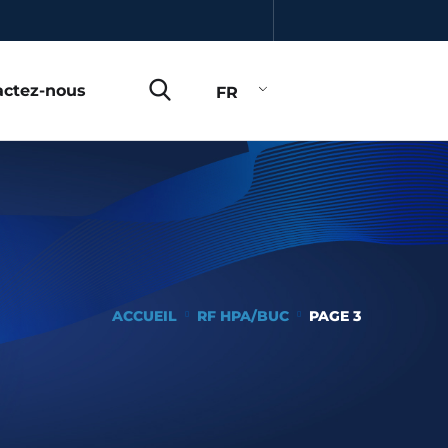
actez-nous
FR
ACCUEIL
RF HPA/BUC
PAGE 3