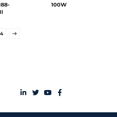
188-
100W
II
4