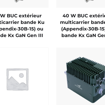
 W BUC extérieur
40 W BUC extéri
ticarrier bande Ku
multicarrier band
pendix-30B-15) ou
(Appendix-30B-15
de Kx GaN Gen III
bande Kx GaN Gen