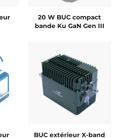
eur
20 W BUC compact
bande Ku GaN Gen III
eur
BUC extérieur X-band