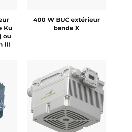
eur
400 W BUC extérieur
e Ku
bande X
) ou
 III