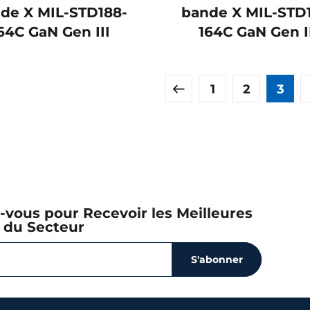
de X MIL-STD188-
bande X MIL-STD
64C GaN Gen III
164C GaN Gen I
1
2
3
z-vous pour Recevoir les Meilleures
 du Secteur
S'abonner