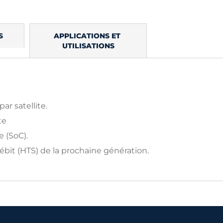
S
APPLICATIONS ET 
UTILISATIONS
r satellite.
te
 (SoC).
ébit (HTS) de la prochaine génération.